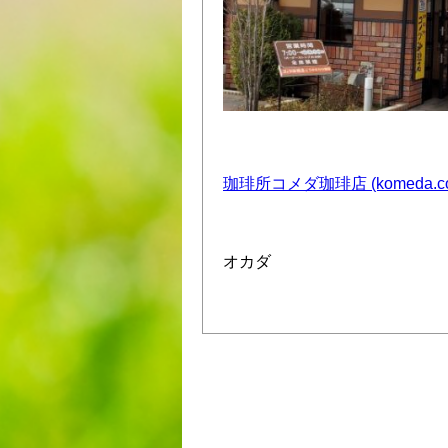
珈琲所コメダ珈琲店 (komeda.co.
オカダ