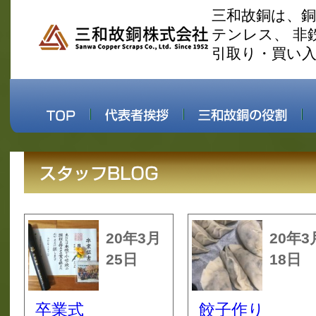
三和故銅は、
テンレス、 非
引取り・買い
20年3月
20年3
25日
18日
卒業式
餃子作り