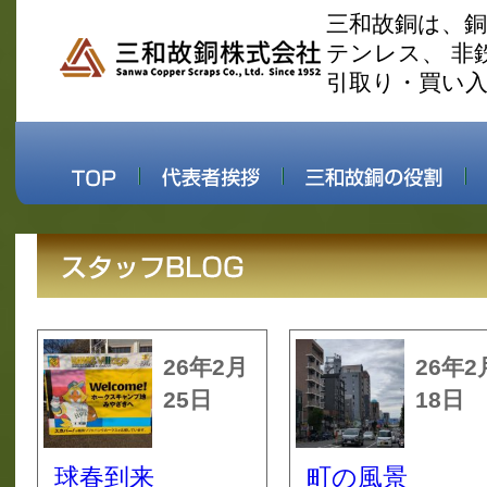
三和故銅は、
テンレス、 非
引取り・買い
26年2月
26年2
25日
18日
球春到来
町の風景