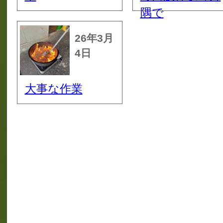
隅で
26年3月
4日
大事な作業