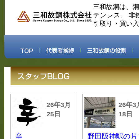
三和故銅は、
テンレス、 非
引取り・買い
26年3月
26年3
25日
18日
辛
野田阪神駅の片