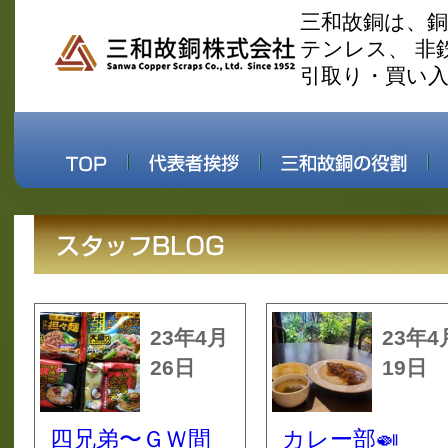
三和故銅は、
テンレス、 非
引取り・買い
23年4月
23年4
26日
19日
四兄弟〜ＧＷ間
カレー部🍛