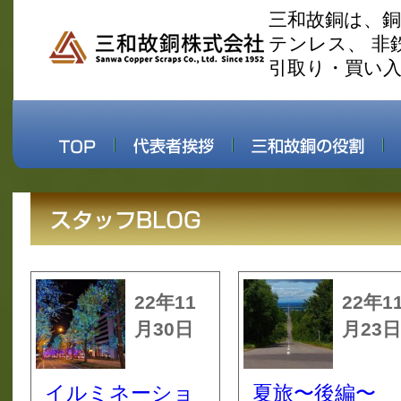
三和故銅は、
テンレス、 非
引取り・買い
22年11
22年1
月30日
月23日
イルミネーショ
夏旅〜後編〜