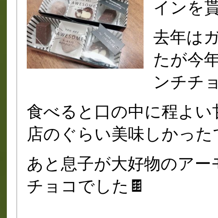
インを貰
去年は
たが今
ンチチ
食べると口の中に程よい
店のぐらい美味しかった
あと息子が大好物のアー
チョコでした🍫