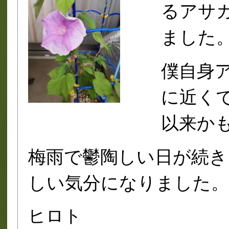
るアサ
ました
僕自身
に近く
以来か
梅雨で鬱陶しい日が続き
しい気分になりました。
ヒロト