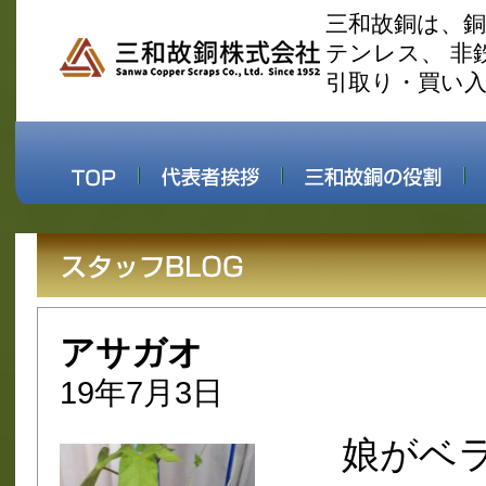
三和故銅は、
テンレス、 非
引取り・買い
アサガオ
19年7月3日
娘がベ