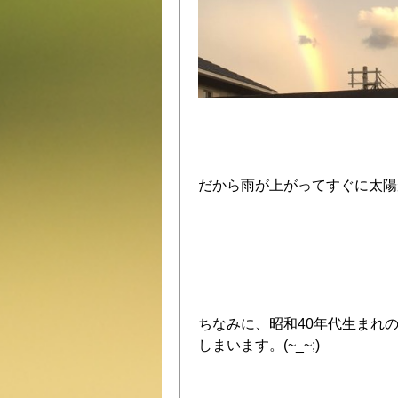
だから雨が上がってすぐに太陽
ちなみに、昭和
40
年代生まれ
しまいます。
(~_~;)