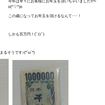
今年は早々にお客様にお年玉を頂いちゃいました!!〜
o(^▽^)o
この歳になってお年玉を頂けるなんて･･･！
しかも百万円！(ﾟロﾟ)
そうです♪(*´ω`*)