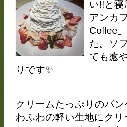
い!!と
アンカフェ
Coff
た。ソ
ても癒
りです✨
クリームたっぷりのパン
わふわの軽い生地にクリ