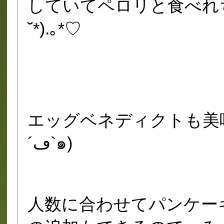
していてペロリと食べれち
˘*).｡*♡
エッグベネディクトも美
´ڡ`๑)
人数に合わせてパンケー