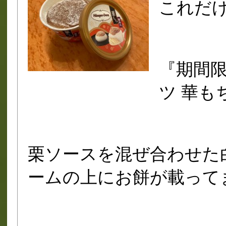
これだ
『期間限
ツ 華も
栗ソースを混ぜ合わせた
ームの上にお餅が載って