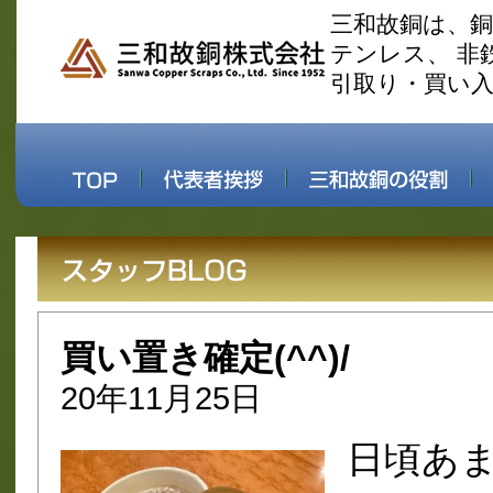
三和故銅は、
テンレス、 非
引取り・買い
買い置き確定(^^)/
20年11月25日
日頃あ