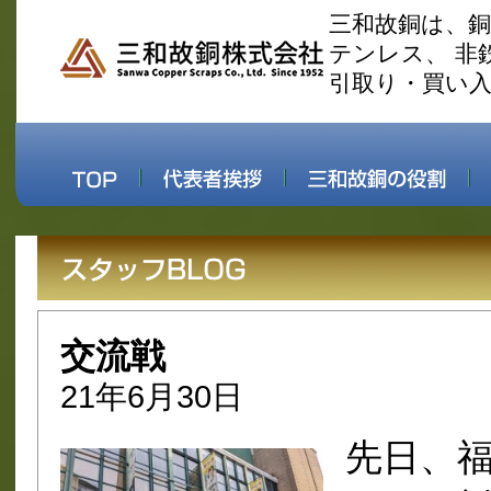
三和故銅は、
テンレス、 非
引取り・買い
交流戦
21年6月30日
先日、