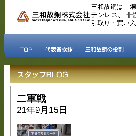
三和故銅は、
テンレス、 非
引取り・買い
二軍戦
21年9月15日