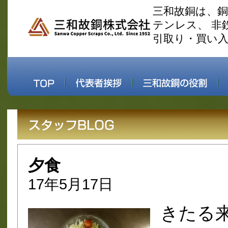
三和故銅は、
テンレス、 非
引取り・買い
夕食
17年5月17日
きたる