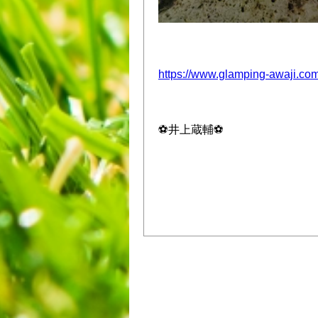
https://www.glamping-awaji.com
⚽️井上蔵輔⚽️