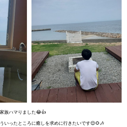
族ハマりました😂👍
いったところに癒しを求めに行きたいです😌🌻🎶