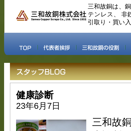
三和故銅は、
テンレス、 非
引取り・買い
健康診断
23年6月7日
三和故