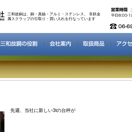
三和故銅は、銅・真鍮・アルミ・ステンレス、 非鉄金
属スクラップの引取り・買い入れを行なっています
先週、当社に新しい3tの台秤が