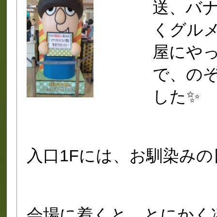
送、バ
くグル
屋にやっ
で、の
した✨
入口1Fには、お馴染みの
会場に着くと、とにかく凄