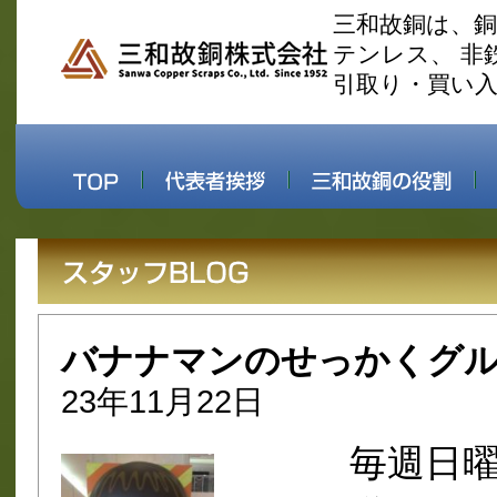
三和故銅は、
テンレス、 非
引取り・買い
バナナマンのせっかくグ
23年11月22日
毎週日