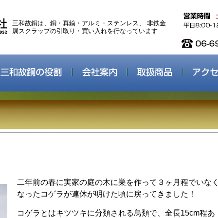
三和故銅は、銅・真鍮・アルミ・ステンレス、 非鉄金
属スクラップの引取り・買い入れを行なっています
二年前の春に実家の庭の木に巣を作って３ヶ月程でいな
なったコゲラが連休が明けた頃に戻ってきました！
コゲラとはキツツキに分類される鳥類で、全長15cm程あ