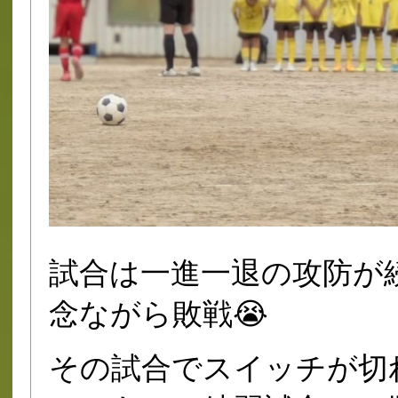
試合は一進一退の攻防が
念ながら敗戦😭
その試合でスイッチが切