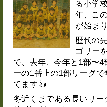
る小学
年、こ
が始まり
歴代の
ゴリー
で、去年、今年と1部〜
ーの1番上の1部リーグ
てます👍
冬近くまである長いリー