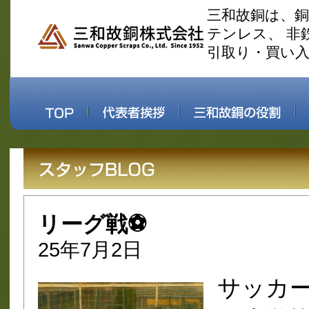
三和故銅は、
テンレス、 非
引取り・買い
リーグ戦⚽
25年7月2日
サッカ