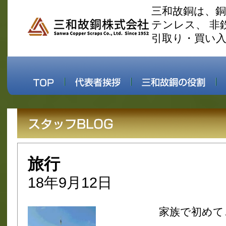
三和故銅は、
テンレス、 非
引取り・買い
旅行
18年9月12日
家族で初めて